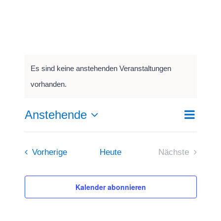
Es sind keine anstehenden Veranstaltungen
vorhanden.
Anstehende
Veranst
Liste
Suche
Veransta
Ansicht
Datum
Navigat
wählen.
Suche
Veranstaltungen
Vorherige
Heute
Nächste
Veranstaltun
und
Kalender abonnieren
Ansichte