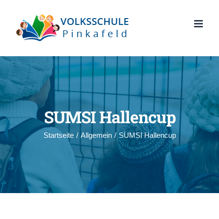
Zum
Inhalt
springen
SUMSI Hallencup
Startseite
/
Allgemein
/
SUMSI Hallencup