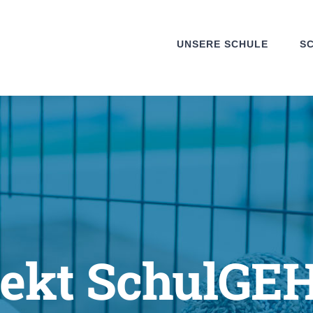
UNSERE SCHULE
S
jekt SchulGE