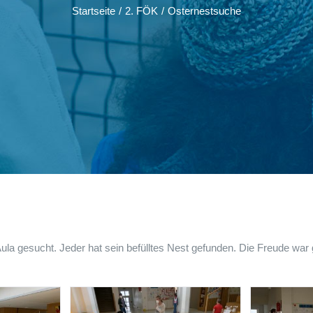
Startseite
/
2. FÖK
/
Osternestsuche
la gesucht. Jeder hat sein befülltes Nest gefunden. Die Freude war 