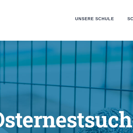
UNSERE SCHULE
S
Osternestsuch