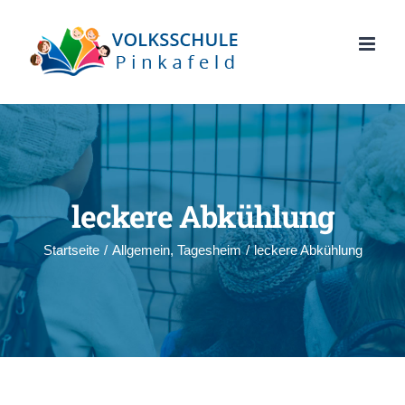
Zum
Inhalt
springen
leckere Abkühlung
Startseite
/
Allgemein
,
Tagesheim
/
leckere Abkühlung