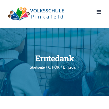
Zum
Inhalt
springen
Erntedank
Startseite
/
6. FÖK
/
Erntedank