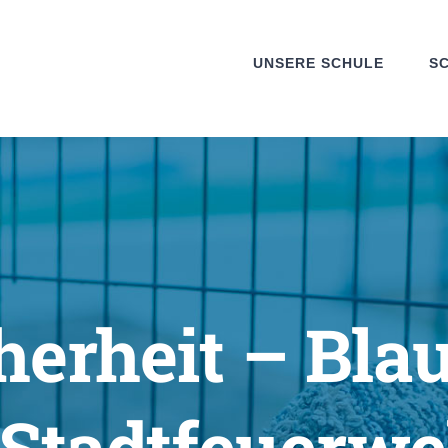
UNSERE SCHULE
S
herheit – Bla
 Stadtfeuerwe