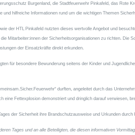
erungsschutz Burgenland, die Stadtfeuerwehr Pinkafeld, das Rote Kr
ige und hilfreiche Informationen rund um die wichtigen Themen Sicherh
wie der HTL Pinkafeld nutzten dieses wertvolle Angebot und besuchte
die Mitarbeiter:innen der Sicherheitsorganisationen zu richten. Die
tungen der Einsatzkräfte direkt erkunden.
ten für besondere Bewunderung seitens der Kinder und Jugendlichen
Gemeinsam.Sicher.Feuerwehr“ durften, angeleitet durch das Unterne
h eine Fettexplosion demonstriert und dringlich darauf verwiesen, b
ages der Sicherheit ihre Brandschutzausweise und Urkunden durch
eren Tages und an alle Beteiligten, die diesen informativen Vormittag