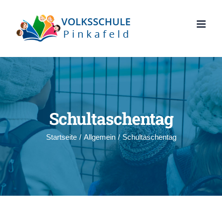
Zum
Inhalt
springen
Schultaschentag
Startseite
/
Allgemein
/
Schultaschentag