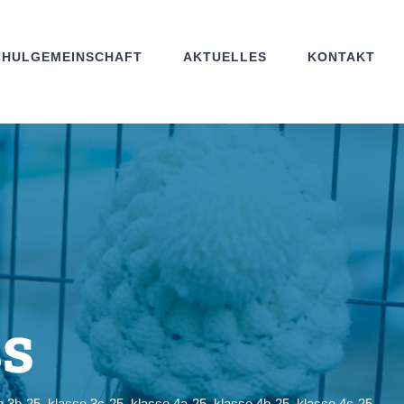
CHULGEMEINSCHAFT
AKTUELLES
KONTAKT
ss
e 3b-25
,
klasse 3c-25
,
klasse 4a-25
,
klasse 4b-25
,
klasse 4c-25