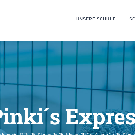
UNSERE SCHULE
S
inki´s Expre
Allgemein
,
DFK-25
,
Klasse 2a-25
,
Klasse 2b-25
,
Klasse 3a-25
,
Klass