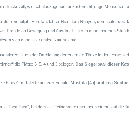
indrucksvoll, wie schulbezogener Tanzunterricht junge Menschen förd
nter dem Schuljahr von Tanzlehrer Hieu-Tam Nguyen, dem Leiter des
sowie Freude an Bewegung und Ausdruck. In den gemeinsamen Stund
esen sich dabei als richtige Naturtalente.
äsentieren. Nach der Darbietung der erlernten Tänze in den verschied
:innen“ die Plätze 6, 5, 4 und 3 belegen.
Das Siegerpaar dieser Kat
tze 6 bis 4 an Talente unserer Schule.
Mustafa (4a) und Lea-Sophie 
nz „Toca Toca“, bei dem alle Teilnehmer:innen noch einmal auf die T
.