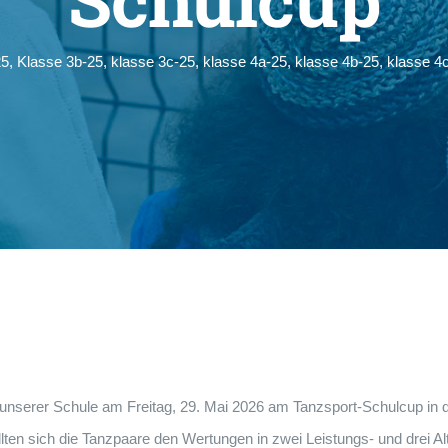
25
,
Klasse 3b-25
,
klasse 3c-25
,
klasse 4a-25
,
klasse 4b-25
,
klasse 4
n unserer Schule am Freitag, 29. Mai 2026 am Tanzsport-Schulcup in
lten sich die Tanzpaare den Wertungen in zwei Leistungs- und drei A