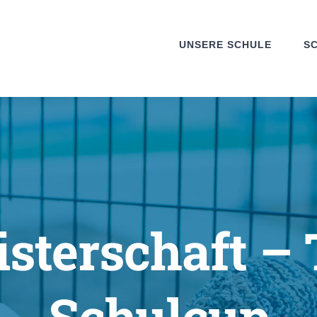
UNSERE SCHULE
S
sterschaft – 
Schulcup