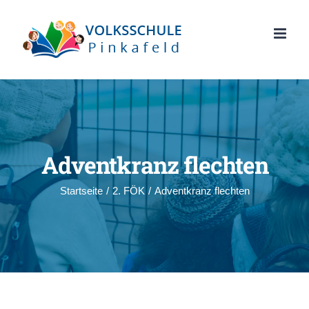
Zum
Inhalt
springen
Adventkranz flechten
Startseite
/
2. FÖK
/
Adventkranz flechten